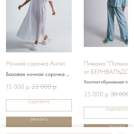
Ночная сорочка Ангел
Пижама "Полынь-Т
от БЕРНВАЛЬДОМ
Базовая ночная сорочка из
рукав длинный, бр
тончайшей белоснежной
Хлопчатобумажная пиж
15 000
р.
22 000
р.
"Полынь-Трава" от бре
полупрозрачной
25 000
р.
30 000
р
БЕРНВАЛЬДОМ - это
хлопчатобумажной вуали
ПОДРОБНЕЕ
сочетание комфорта, ст
высокого качества.
ПОДРОБНЕЕ
качества.
ЗАКАЗАТЬ
ЗАКАЗАТЬ