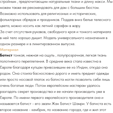
стройным , предпочитающим натуральные ткани и длину макси. Мы
можем также ее рекомендовать для дам с большим бюстом.
Возможно использовать для религиозных и исторических,
фольклорных обрядов и праздников. Поддев вниз белье телесного
цвета, можно носить как летний сарафан в жару.
За счет отсутствия рукавов, свободного кроя и тонкого материала
в ней тело хорошо дышит. Модель универсального назначения в
одном размере и в лимитированном выпуске.
Материал
Батист
тонкая, нежная на ощупь , полупрозрачная, легкая ткань
полотняного переплетения. В средние века стала известна в
Европе благодаря купцам привозившим ее из Индии, откуда она
родом. Она стоила баснословно дорого и иметь предмет одежды
или просто носовой платок из батиста могли позволить себе лишь
очень богатые люди. Потом европейским мастерам удалось
разгадать секрет производства и ее начали производить уже в
Европе. По имени первого европейского производителя она и
называется батист - его звали Жан Батист Шамри. У батиста есть
второе название - кембрик, по названию города, где и жил этот