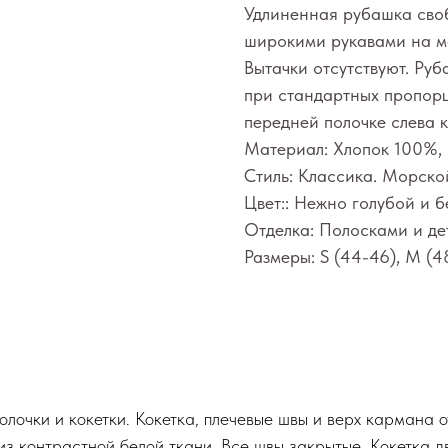
Удлиненная рубашка сво
широкими рукавами на м
Вытачки отсутствуют. Ру
при стандартных пропорц
передней полочке слева 
Материал: Хлопок 100%,
Стиль: Классика. Морско
Цвет:: Нежно голубой и б
Отделка: Полосками и де
Размеры: S (44-46), M (4
полочки и кокетки. Кокетка, плечевые швы и верх кармана 
из контрастной белой ткани. Все швы закрытые. Кокетка 