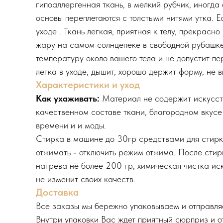
гипоаллергенная ткань, в мелкий рубчик, иногда 
основы переплетаются с толстыми нитями утка. Е
уходе . Ткань легкая, приятная к телу, прекрас
жару на самом солнцепеке в свободной рубашке 
температуру около вашего тела и не допустит пе
легка в уходе, дышит, хорошо держит форму, не в
Характеристики и уход
Как ухаживать:
Материал не содержит искусстве
качественном составе ткани, благородном вкусе 
времени и и моды.
Стирка в машине до 30гр средствами для стирки 
отжимать - отключить режим отжима. После стирк
нагрева не более 200 гр, химическая чистка и
не изменит своих качеств.
Доставка
Все заказы мы бережно упаковываем и отправляе
Внутри упаковки Вас ждет приятный сюрприз и о