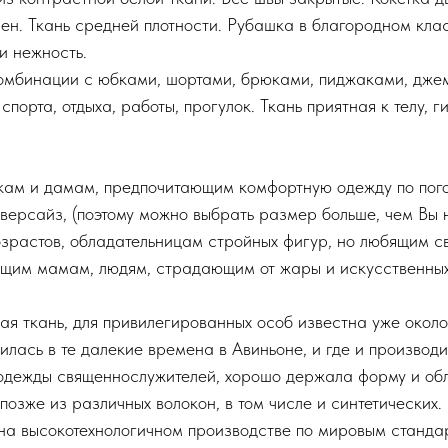
ен. Ткань средней плотности. Рубашка в благородном кла
и нежность.
бинации с юбками, шортами, брюками, пиджаками, джемп
порта, отдыха, работы, прогулок. Ткань приятная к телу, 
ам и дамам, предпочитающим комфортную одежду по погод
ерсайз, (поэтому можно выбрать размер больше, чем Вы но
озрастов, обладательницам стройных фигур, но любящим с
щим мамам, людям, страдающим от жары и искусственных
ая ткань, для привилегированных особ известна уже около
илась в те далекие времена в Авиньоне, и где и производ
 одежды священнослужителей, хорошо держала форму и об
 позже из различных волокон, в том числе и синтетически
 на высокотехнологичном производстве по мировым стандар