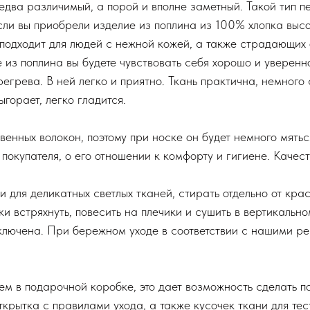
едва различимый, а порой и вполне заметный. Такой тип пе
сли вы приобрели изделие из поплина из 100% хлопка высок
но подходит для людей с нежной кожей, а также страдающих
из поплина вы будете чувствовать себя хорошо и уверенн
регрева. В ней легко и приятно. Ткань практична, немного
ыгорает, легко гладится.
нных волокон, поэтому при носке он будет немного мяться
покупателя, о его отношении к комфорту и гигиене. Качес
для деликатных светлых тканей, стирать отдельно от крася
и встряхнуть, повесить на плечики и сушить в вертикальн
сключена. При бережном уходе в соответствии с нашими р
м в подарочной коробке, это дает возможность сделать по
ткрытка с правилами ухода, а также кусочек ткани для те