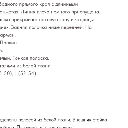
бодного прямого кроя с длинными
анжетах. Линия плеча немного приспущена.
башка прикрывает паховую зону и ягодицы
иях. Задняя полочка ниже передней. На
карман.
 Поплин
й.
елый. Тонкая полоска.
талями из белой ткани
8-50), L (52-54)
отделаны полосой из белой ткани. Внешняя стойка
двойная. Пуговицы перламутровые